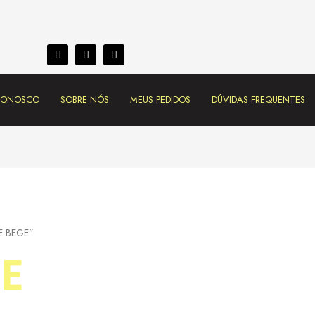
 CONOSCO
SOBRE NÓS
MEUS PEDIDOS
DÚVIDAS FREQUENTES
 BEGE”
E