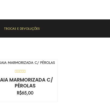
TROCAS E DEVOLUÇÕES
AVALIAÇÃO
SAIA MARMORIZADA C/
0
PÉROLAS
DE
5
R$
65,00