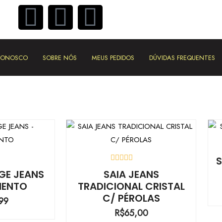
 CONOSCO
SOBRE NÓS
MEUS PEDIDOS
DÚVIDAS FREQUENTES
ÇÃO
AVALIAÇÃO
GE JEANS
SAIA JEANS
0
MENTO
TRADICIONAL CRISTAL
DE
5
C/ PÉROLAS
99
R$
65,00