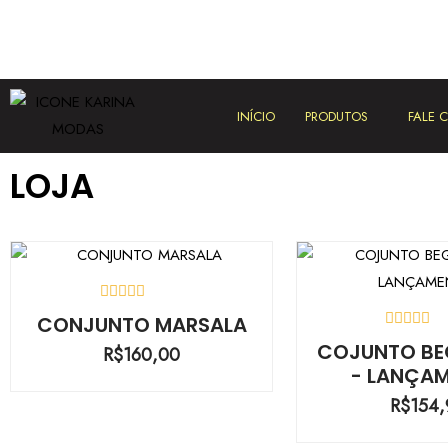
INÍCIO
PRODUTOS
FALE
LOJA
AVALIAÇÃO
CONJUNTO MARSALA
0
AVALIA
DE
COJUNTO BE
R$
160,00
0
5
- LANÇA
DE
5
R$
154,