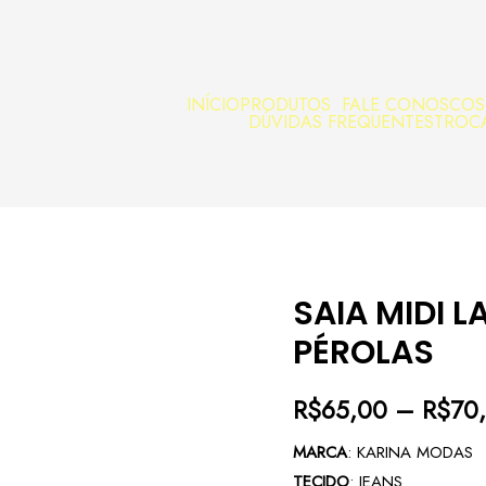
INÍCIO
PRODUTOS
FALE CONOSCO
S
DÚVIDAS FREQUENTES
TROC
SAIA MIDI 
PÉROLAS
R$
65,00
–
R$
70
MARCA
: KARINA MODAS
TECIDO
: JEANS