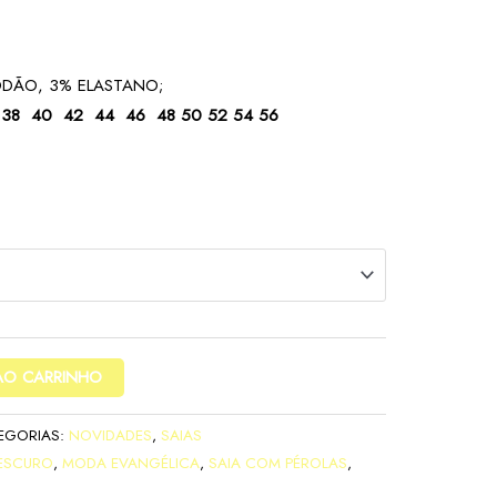
ODÃO, 3% ELASTANO;
:
38 40 42 44 46 48 50 52 54 56
AO CARRINHO
EGORIAS:
NOVIDADES
,
SAIAS
 ESCURO
,
MODA EVANGÉLICA
,
SAIA COM PÉROLAS
,