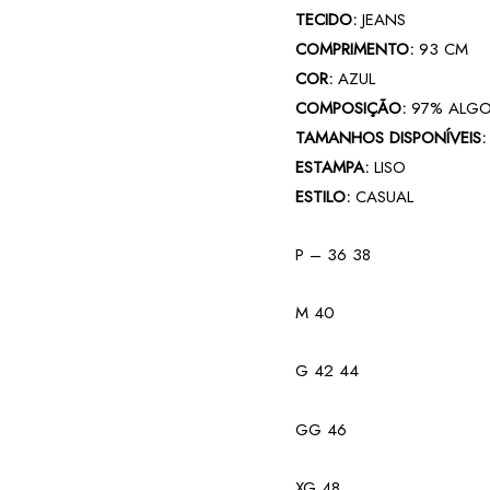
TECIDO:
JEANS
COMPRIMENTO:
93 CM
COR:
AZUL
COMPOSIÇÃO:
97% ALGO
TAMANHOS DISPONÍVEIS:
ESTAMPA:
LISO
ESTILO:
CASUAL
P – 36 38
M 40
G 42 44
GG 46
XG 48