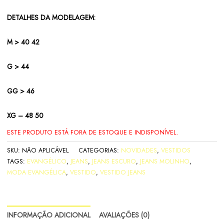
DETALHES DA MODELAGEM:
M > 40 42
G > 44
GG > 46
XG – 48 50
ESTE PRODUTO ESTÁ FORA DE ESTOQUE E INDISPONÍVEL.
SKU:
NÃO APLICÁVEL
CATEGORIAS:
NOVIDADES
,
VESTIDOS
TAGS:
EVANGÉLICO
,
JEANS
,
JEANS ESCURO
,
JEANS MOLINHO
,
MODA EVANGÉLICA
,
VESTIDO
,
VESTIDO JEANS
INFORMAÇÃO ADICIONAL
AVALIAÇÕES (0)